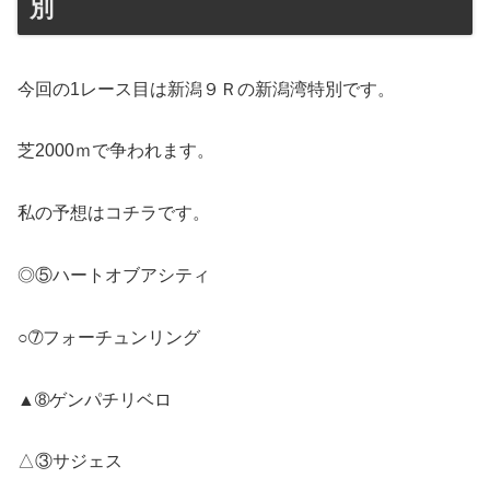
別
今回の1レース目は新潟９Ｒの新潟湾特別です。
芝2000ｍで争われます。
私の予想はコチラです。
◎⑤ハートオブアシティ
○➆フォーチュンリング
▲➇ゲンパチリベロ
△③サジェス