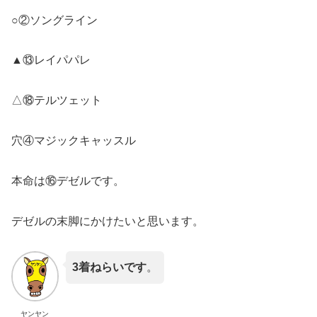
○②ソングライン
▲⑬レイパパレ
△⑱テルツェット
穴④マジックキャッスル
本命は⑯デゼルです。
デゼルの末脚にかけたいと思います。
3着ねらいです
。
ヤンヤン