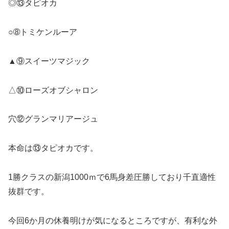
◎⑬タピオカ
○➇トミケンルーア
▲⑨スイーツマジック
△⑩ローズオブシャロン
穴⑫グランマリアージュ
本命は⑬タピオカです。
1勝クラスの新潟1000ｍで6馬身差圧勝しており千直適性
抜群です。
今回6か月の休養明けが気になるところですが、有利な外