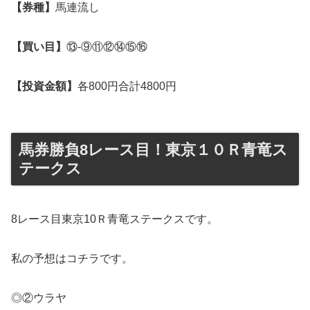
【券種】
馬連流し
【買い目】
⑬-⑨⑪⑫⑭⑮⑯
【投資金額】
各800円合計4800円
馬券勝負8レース目！東京１０Ｒ青竜ス
テークス
8レース目東京10Ｒ青竜ステークスです。
私の予想はコチラです。
◎②ウラヤ