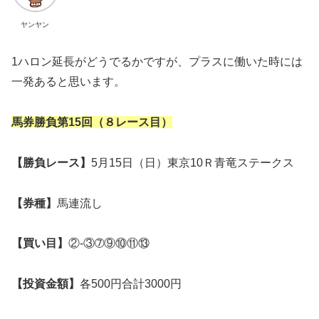
ヤンヤン
1ハロン延長がどうでるかですが、プラスに働いた時には
一発あると思います。
馬券勝負第15回（８レース目）
【勝負レース】
5月15日（日）東京10Ｒ青竜ステークス
【券種】
馬連流し
【買い目】
②-③➆⑨⑩⑪⑬
【投資金額】
各500円合計3000円