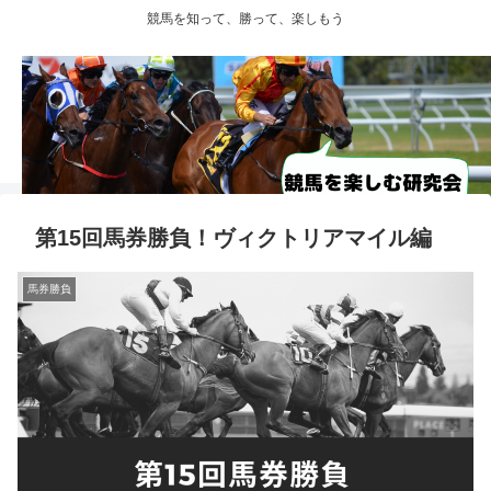
競馬を知って、勝って、楽しもう
第15回馬券勝負！ヴィクトリアマイル編
馬券勝負