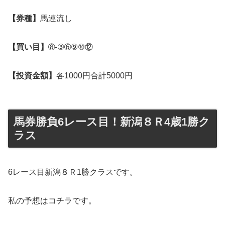
【券種】
馬連流し
【買い目】
➇-③➅⑨⑩⑫
【投資金額】
各1000円合計5000円
馬券勝負6レース目！新潟８Ｒ4歳1勝ク
ラス
6レース目新潟８Ｒ1勝クラスです。
私の予想はコチラです。