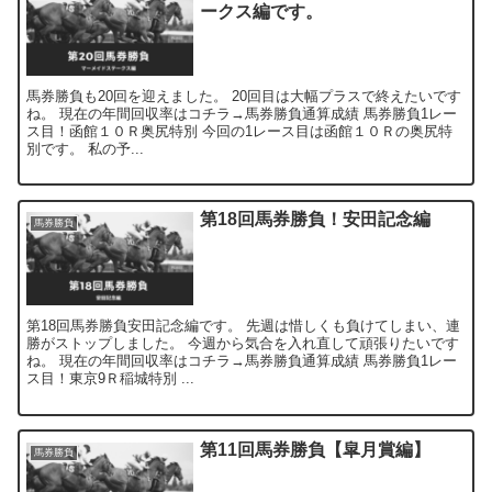
ークス編です。
馬券勝負も20回を迎えました。 20回目は大幅プラスで終えたいです
ね。 現在の年間回収率はコチラ→馬券勝負通算成績 馬券勝負1レー
ス目！函館１０Ｒ奥尻特別 今回の1レース目は函館１０Ｒの奥尻特
別です。 私の予...
第18回馬券勝負！安田記念編
馬券勝負
第18回馬券勝負安田記念編です。 先週は惜しくも負けてしまい、連
勝がストップしました。 今週から気合を入れ直して頑張りたいです
ね。 現在の年間回収率はコチラ→馬券勝負通算成績 馬券勝負1レー
ス目！東京9Ｒ稲城特別 ...
第11回馬券勝負【皐月賞編】
馬券勝負