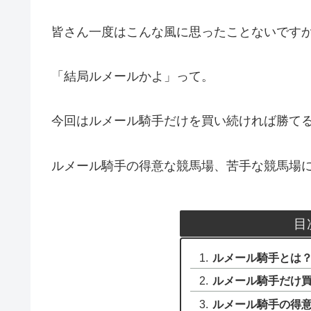
皆さん一度はこんな風に思ったことないです
「結局ルメールかよ」って。
今回はルメール騎手だけを買い続ければ勝て
ルメール騎手の得意な競馬場、苦手な競馬場
目
ルメール騎手とは
ルメール騎手だけ
ルメール騎手の得