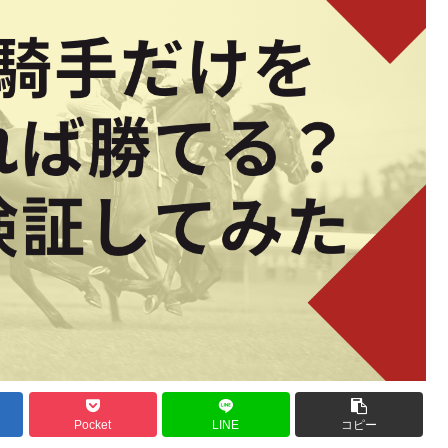
Pocket
LINE
コピー