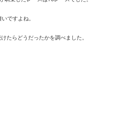
凄いですよね。
続けたらどうだったかを調べました。