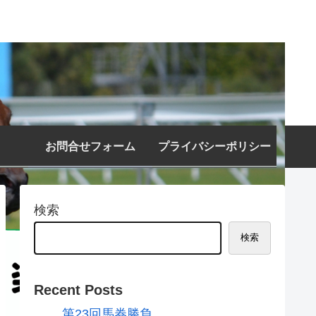
お問合せフォーム
プライバシーポリシー
検索
検索
Recent Posts
第23回馬券勝負