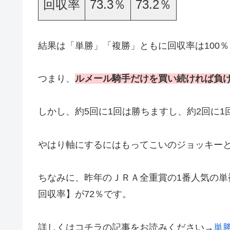
回収率
73.3％
73.2％
結果は「単勝」「複勝」ともに回収率は100
つまり、
ルメール騎手だけを買い続ければ負
しかし、約5回に1回は勝ちますし、約2回に
やはり軸にするにはもってこいのジョッキー
ちなみに、昨年のＪＲＡ全重賞の1番人気の単
回収率】が72％です。
詳しくはコチラの記事をお読みください→
単