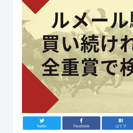
Twitter
Facebook
はてブ