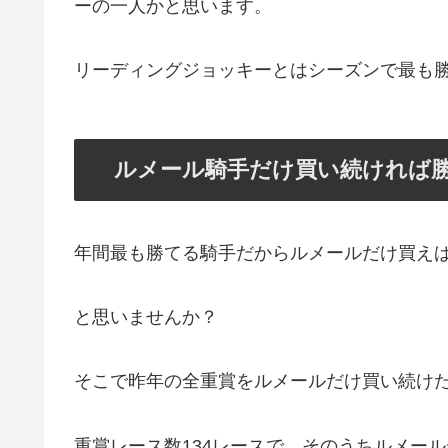
ーの一人かと思います。
リーディングジョッキーとはシーズンで最も
ルメール騎手だけ買い続ければ
年間最も勝てる騎手だからルメールだけ買え
と思いませんか？
そこで昨年の全重賞をルメールだけ買い続け
重賞レース数134レースで、そのうちルメール