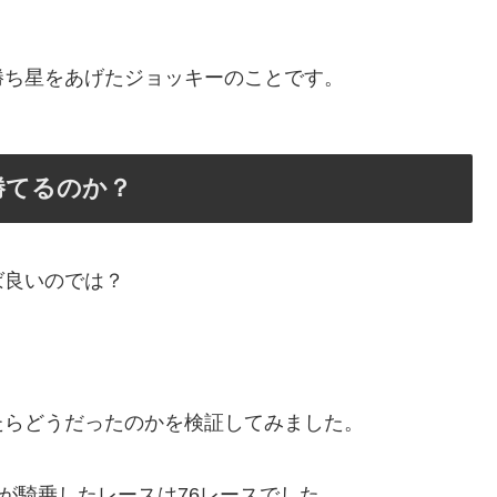
勝ち星をあげたジョッキーのことです。
勝てるのか？
ば良いのでは？
たらどうだったのかを検証してみました。
が騎乗したレースは76レースでした。