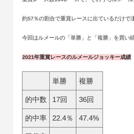
約57％の割合で重賞レースに出ているだけで
今回はルメールの「単勝」と「複勝」を買い
2021年重賞レースのルメールジョッキー成績
単勝
複勝
的中数
17回
36回
的中率
22.4％
47.4%